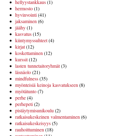
hellyystankkaus
(1)
hermosto
(1)
hyvinvointi
(41)
jaksaminen
(6)
jäähy
(1)
kasvatus
(15)
kiintymyssuhteet
(4)
kirjat
(12)
koskettaminen
(12)
kurssit
(12)
lasten tunnetaitoryhmät
(3)
läsnäolo
(21)
mindfulness
(35)
myönteisiä keinoja kasvatukseen
(8)
myötätunto
(7)
perhe
(4)
perhepeti
(2)
pistäytymisunikoulu
(2)
ratkaisukeskeinen valmentaminen
(6)
ratkaisukeskeisyys
(5)
rauhoittuminen
(18)
rentoutuminen
(11)