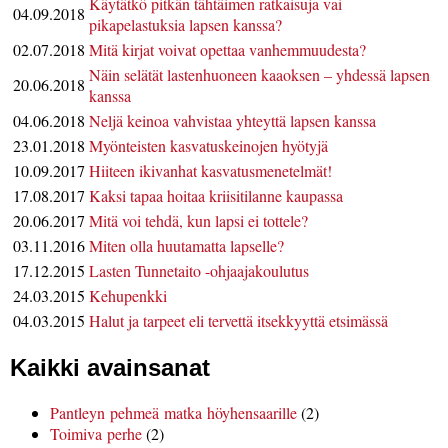
Käytätkö pitkän tähtäimen ratkaisuja vai
04.09.2018
pikapelastuksia lapsen kanssa?
02.07.2018
Mitä kirjat voivat opettaa vanhemmuudesta?
Näin selätät lastenhuoneen kaaoksen – yhdessä lapsen
20.06.2018
kanssa
04.06.2018
Neljä keinoa vahvistaa yhteyttä lapsen kanssa
23.01.2018
Myönteisten kasvatuskeinojen hyötyjä
10.09.2017
Hiiteen ikivanhat kasvatusmenetelmät!
17.08.2017
Kaksi tapaa hoitaa kriisitilanne kaupassa
20.06.2017
Mitä voi tehdä, kun lapsi ei tottele?
03.11.2016
Miten olla huutamatta lapselle?
17.12.2015
Lasten Tunnetaito -ohjaajakoulutus
24.03.2015
Kehupenkki
04.03.2015
Halut ja tarpeet eli tervettä itsekkyyttä etsimässä
Kaikki avainsanat
Pantleyn pehmeä matka höyhensaarille
(2)
Toimiva perhe
(2)