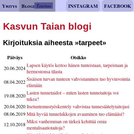
Yritys
Blogi
Taustaa
INSTAGRAM
FACEBOOK
Kasvun Taian blogi
Kirjoituksia aiheesta
tarpeet
Päiväys
Otsikko
Lapsen käytös kertoo hänen tunteistaan, tarpeistaan ja
20.06.2024
hermostonsa tilasta
Sisäisen turvan tunteen vahvistaminen tuo hyvinvointia
08.04.2022
elämään
Lasten tunnetaidot – miten lasten tunnetaitoja voi
19.08.2020
tukea?
20.04.2020
Itsetuntemustyöskentely vahvistaa tunnesäätelytaitojasi
08.06.2019
Mitä hyvää tunnelukkojen avaaminen tuo elämääsi?
Miksi vanhemman on tärkeä kehittää omia
12.10.2018
mentalisaatiotaitoja?