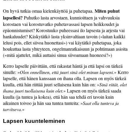
Miten puhut
On hyvä tutkia omaa kielenkäyttöä ja puhetapaa.
lapsellesi?
Puhutko lasta arvostaen, kunnioittaen ja vahvuuksia
korostaen vai korostuvatko puhetavassasi lapsen heikkoudet ja
epäonnistumiset? Korostuuko puheessasi ilo lapsesta ja arjesta vai
hankaluudet? Käskytätkö lasta yksinvaltiaan tavoin (
laitan kaikki
lelusi pois, ellet siivoa huonettasi
) vai käytätkö puhetapaa, joka
houkuttaa lasta yhteyteen, ongelmanratkaisuun ja pohtimaan asioita
(
mitä ajattelet, mikä auttaisi sinua siivoamaan huoneesi?
)
Kerro lapselle päivittäin, että rakastat häntä ja että lapsi on tärkeä
sinulle:
Olen onnellinen, että juuri sinä olet minun lapseni.
Kerro
lapselle, että hänen kanssaan on ihana olla. Lapsen on myös tärkeä
kuulla, että hän riittää juuri sellaisena kuin hän on:
Sinä riität, olet
ihana juuri tuollaisena kuin olet.
Lapsen on myös tärkeä saada
kuulla (ja tuntea ja kokea), että hän saa tehdä eri tavoin kuin
aikuinen toivoo ja hän saa tuntea tunteita:
Saat olla tunteva ja
tarvitseva.
Lapsen kuunteleminen