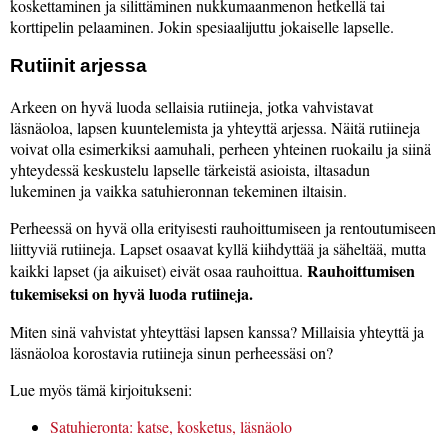
koskettaminen ja silittäminen nukkumaanmenon hetkellä tai
korttipelin pelaaminen. Jokin spesiaalijuttu jokaiselle lapselle.
Rutiinit arjessa
Arkeen on hyvä luoda sellaisia rutiineja, jotka vahvistavat
läsnäoloa, lapsen kuuntelemista ja yhteyttä arjessa. Näitä rutiineja
voivat olla esimerkiksi aamuhali, perheen yhteinen ruokailu ja siinä
yhteydessä keskustelu lapselle tärkeistä asioista, iltasadun
lukeminen ja vaikka satuhieronnan tekeminen iltaisin.
Perheessä on hyvä olla erityisesti rauhoittumiseen ja rentoutumiseen
liittyviä rutiineja. Lapset osaavat kyllä kiihdyttää ja säheltää, mutta
Rauhoittumisen
kaikki lapset (ja aikuiset) eivät osaa rauhoittua.
tukemiseksi on hyvä luoda rutiineja.
Miten sinä vahvistat yhteyttäsi lapsen kanssa? Millaisia yhteyttä ja
läsnäoloa korostavia rutiineja sinun perheessäsi on?
Lue myös tämä kirjoitukseni:
Satuhieronta: katse, kosketus, läsnäolo