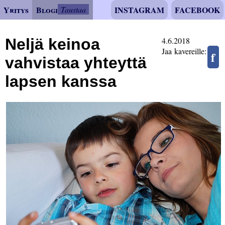
Yritys
Blogi
Taustaa
INSTAGRAM
FACEBOOK
Neljä keinoa
4.6.2018
Jaa kavereille:
f
vahvistaa yhteyttä
lapsen kanssa