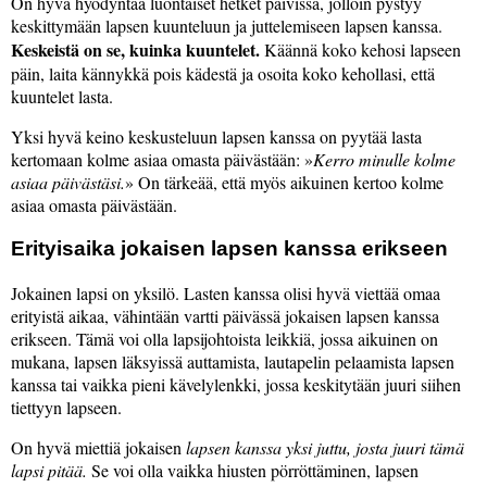
On hyvä hyödyntää luontaiset hetket päivissä, jolloin pystyy
keskittymään lapsen kuunteluun ja juttelemiseen lapsen kanssa.
Keskeistä on se, kuinka kuuntelet.
Käännä koko kehosi lapseen
päin, laita kännykkä pois kädestä ja osoita koko kehollasi, että
kuuntelet lasta.
Yksi hyvä keino keskusteluun lapsen kanssa on pyytää lasta
kertomaan kolme asiaa omasta päivästään:
Kerro minulle kolme
asiaa päivästäsi.
On tärkeää, että myös aikuinen kertoo kolme
asiaa omasta päivästään.
Erityisaika jokaisen lapsen kanssa erikseen
Jokainen lapsi on yksilö. Lasten kanssa olisi hyvä viettää omaa
erityistä aikaa, vähintään vartti päivässä jokaisen lapsen kanssa
erikseen. Tämä voi olla lapsijohtoista leikkiä, jossa aikuinen on
mukana, lapsen läksyissä auttamista, lautapelin pelaamista lapsen
kanssa tai vaikka pieni kävelylenkki, jossa keskitytään juuri siihen
tiettyyn lapseen.
On hyvä miettiä jokaisen
lapsen kanssa yksi juttu, josta juuri tämä
lapsi pitää.
Se voi olla vaikka hiusten pörröttäminen, lapsen