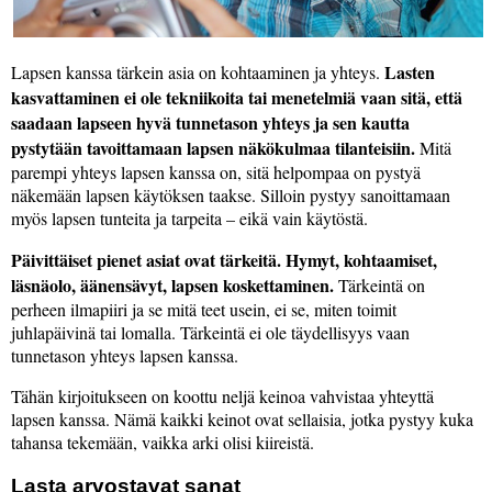
Lasten
Lapsen kanssa tärkein asia on kohtaaminen ja yhteys.
kasvattaminen ei ole tekniikoita tai menetelmiä vaan sitä, että
saadaan lapseen hyvä tunnetason yhteys ja sen kautta
pystytään tavoittamaan lapsen näkökulmaa tilanteisiin.
Mitä
parempi yhteys lapsen kanssa on, sitä helpompaa on pystyä
näkemään lapsen käytöksen taakse. Silloin pystyy sanoittamaan
myös lapsen tunteita ja tarpeita – eikä vain käytöstä.
Päivittäiset pienet asiat ovat tärkeitä. Hymyt, kohtaamiset,
läsnäolo, äänensävyt, lapsen koskettaminen.
Tärkeintä on
perheen ilmapiiri ja se mitä teet usein, ei se, miten toimit
juhlapäivinä tai lomalla. Tärkeintä ei ole täydellisyys vaan
tunnetason yhteys lapsen kanssa.
Tähän kirjoitukseen on koottu neljä keinoa vahvistaa yhteyttä
lapsen kanssa. Nämä kaikki keinot ovat sellaisia, jotka pystyy kuka
tahansa tekemään, vaikka arki olisi kiireistä.
Lasta arvostavat sanat