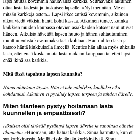
lapsi huutaa kovemmin haluavansa karkkia. Seuraavaksi aikuinen
ottaa lasta kädestä ja tiuskaisee lapselle:
Nyt mennään. Me ei
mitään karkkeja osteta.
Lapsi itkee entistä kovemmin, aikuinen
alkaa viedä väkisin häntä kohti kassaa. Aikuinen tuntee, kuinka
kaikkien muiden kaupassa olevien asiakkaiden katseet nauliutuvat
häneen. Aikuista hävettää lapsen huuto ja hänen suhtautuminen
muuttuu entistä kovemmaksi lasta kohtaan. Hän riuhtoo lasta ja
katsoo häntä kiukkuisella ilmeellä. Kenties hän alkaa myös uhkailla
lasta, ettei enää koskaan ota lasta mukaan kauppaan tai ettei lapsi
enää ikinä saa karkkia.
Mitä tässä tapahtuu lapsen kannalta?
Hänet ohitetaan täysin. Hän ei tule nähdyksi, kuulluksi eikä
kohdatuksi. Aikuinen ei pysähdy lapsen tarpeen ja tahdon äärelle.
Miten tilanteen pystyy hoitamaan lasta
kuunnellen ja empaattisesti?
Aikuisen olisi tärkeää pysähtyä lapsen äärelle ja sanoittaa hänelle
tilannetta:
Huomaan, että haluat karkkia. Sinua harmittaa, kun et
saa karkkipussia. Meillä ei ole tänään karkkipäivää. Sinua