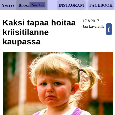
Yritys
Blogi
Taustaa
INSTAGRAM
FACEBOOK
Kaksi tapaa hoitaa
17.8.2017
Jaa kavereille:
f
kriisitilanne
kaupassa