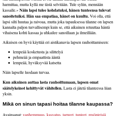
harmittaa, mutta kyllä me tästä selvitään. Tule syliin, mennään
Näin lapsi tulee kohdatuksi, hänen tunteensa tulevat
kassalle.
sanoitetuiksi. Hän saa empatiaa, hänet on kuultu.
Voi olla, että
lapsi silti huutaa ja raivoaa, mutta joka tapauksessa tilanne on lapsen
kannalta paljon turvallisempi kuin se, että aikuinen retuuttaa häntä
vihaisena kohti kassaa ja uhkailee sanoillaan ja ilmeillään.
Aikuisen on hyvä käyttää eri aistikanavia lapsen rauhoittamiseen:
lempeää kosketusta ja silittelyä
pehmeää ja empaattista ääntä
lempeää, hyväksyvää katsetta
Näin lapselle luodaan turvaa.
Kun aikuinen auttaa lasta rauhoittumaan, lapsen omat
säätelykeinot kehittyvät vähitellen.
Lasta ei jätetä tilanteessa liian
yksin.
Mikä on sinun tapasi hoitaa tilanne kaupassa?
Avainsanat:
vanhemmuus
,
kasvatus
,
tarpeet
,
tunteet
,
myönteisiä