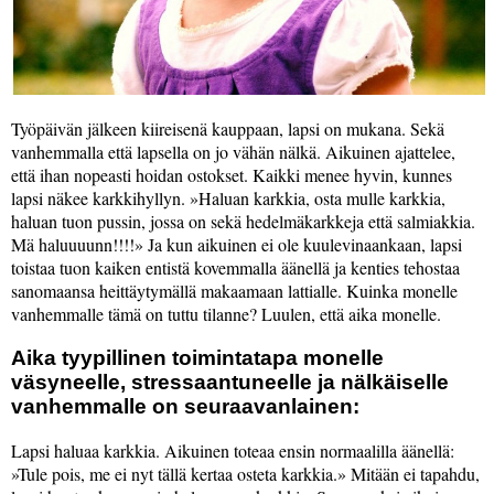
Työpäivän jälkeen kiireisenä kauppaan, lapsi on mukana. Sekä
vanhemmalla että lapsella on jo vähän nälkä. Aikuinen ajattelee,
että ihan nopeasti hoidan ostokset. Kaikki menee hyvin, kunnes
lapsi näkee karkkihyllyn.
Haluan karkkia, osta mulle karkkia,
haluan tuon pussin, jossa on sekä hedelmäkarkkeja että salmiakkia.
Mä haluuuunn!!!!
Ja kun aikuinen ei ole kuulevinaankaan, lapsi
toistaa tuon kaiken entistä kovemmalla äänellä ja kenties tehostaa
sanomaansa heittäytymällä makaamaan lattialle. Kuinka monelle
vanhemmalle tämä on tuttu tilanne? Luulen, että aika monelle.
Aika tyypillinen toimintatapa monelle
väsyneelle, stressaantuneelle ja nälkäiselle
vanhemmalle on seuraavanlainen:
Lapsi haluaa karkkia. Aikuinen toteaa ensin normaalilla äänellä:
Tule pois, me ei nyt tällä kertaa osteta karkkia.
Mitään ei tapahdu,