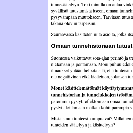
tunnesäätelyyn. Toki minulla on antaa vinkke
syvällistä tutustumista itseen, omaan tunnehi
pysyvämpään muutokseen. Tarvitaan tutustum
takana oleviin tarpeisiin.
Seuraavassa käsittelen niitä asioita, jotka i
Omaan tunnehistoriaan tutus
Suomessa vaikuttavat sota-ajan perintö ja tr
nielemään ja peittämään. Moni puhuu edelle
ilmaukset yhtään helpota sitä, että tunteisiin
ole negatiivinen eikä kielteinen, jokaisen tu
Monet käsittelemättömät käyttäytymismall
tunnehistorian ja tunnelukkojen työstäm
paremmin pystyt reflektoimaan omaa tunnehi
pystyt aloittamaan matkan kohti parempia vu
Mistä sinun tunteesi kumpuavat? Millainen on
tunteiden säätelyyn ja käsittelyyn?