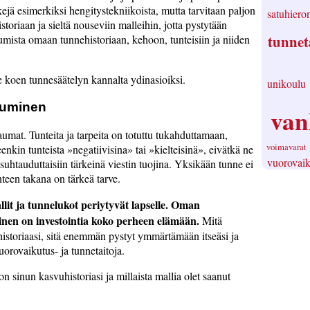
jä esimerkiksi hengitystekniikoista, mutta tarvitaan paljon
satuhieron
storiaan ja sieltä nouseviin malleihin, jotta pystytään
tunnet
ista omaan tunnehistoriaan, kehoon, tunteisiin ja niiden
tse koen tunnesäätelyn kannalta ydinasioiksi.
unikoulu
tuminen
va
aumat. Tunteita ja tarpeita on totuttu tukahduttamaan,
voimavarat
enkin tunteista
negatiivisina
tai
kielteisinä
, eivätkä ne
vuorovaik
 suhtauduttaisiin tärkeinä viestin tuojina. Yksikään tunne ei
nteen takana on tärkeä tarve.
it ja tunnelukot periytyvät lapselle. Oman
inen on investointia koko perheen elämään.
Mitä
storiaasi, sitä enemmän pystyt ymmärtämään itseäsi ja
orovaikutus- ja tunnetaitoja.
 sinun kasvuhistoriasi ja millaista mallia olet saanut