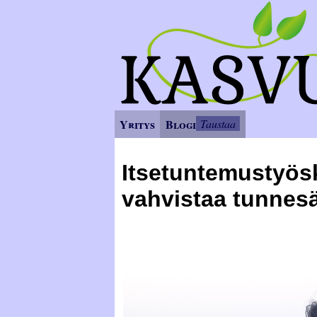
Yritys
Blogi
Taustaa
Itsetuntemustyös
vahvistaa tunnesä