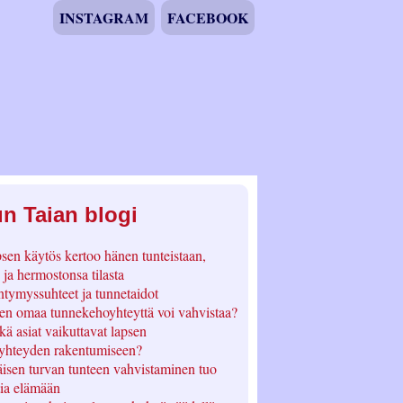
INSTAGRAM
FACEBOOK
n Taian blogi
sen käytös kertoo hänen tunteistaan,
 ja hermostonsa tilasta
ntymyssuhteet ja tunnetaidot
en omaa tunnekehoyhteyttä voi vahvistaa?
kä asiat vaikuttavat lapsen
yhteyden rakentumiseen?
äisen turvan tunteen vahvistaminen tuo
ia elämään