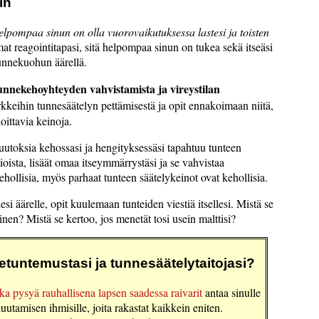
in
elpompaa sinun on olla vuorovaikutuksessa lastesi ja toisten
t reagointitapasi, sitä helpompaa sinun on tukea sekä itseäsi
i tunnekuohun äärellä.
nnekehoyhteyden vahvistamista ja vireystilan
keihin tunnesäätelyn pettämisestä ja opit ennakoimaan niitä,
oittavia keinoja.
utoksia kehossasi ja hengityksessäsi tapahtuu tunteen
ioista, lisäät omaa itseymmärrystäsi ja se vahvistaa
ehollisia, myös parhaat tunteen säätelykeinot ovat kehollisia.
i äärelle, opit kuulemaan tunteiden viestiä itsellesi. Mistä se
uinen? Mistä se kertoo, jos menetät tosi usein malttisi?
etuntemustasi ja tunnesäätelytaitojasi?
 pysyä rauhallisena lapsen saadessa raivarit
antaa sinulle
huutamisen ihmisille, joita rakastat kaikkein eniten.