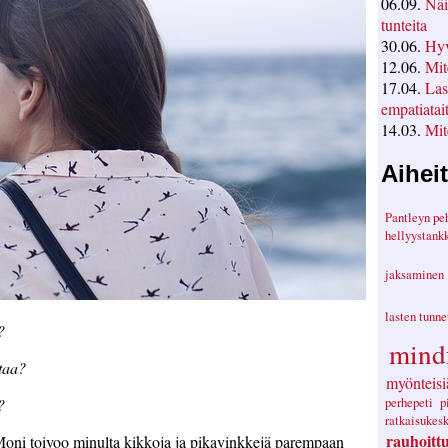
06.09.
Näi
tunteita
30.06.
Hyv
12.06.
Mit
17.04.
Las
empatiatai
14.03.
Mit
Aihei
Pantleyn pe
hellyystank
jaksaminen
lasten tunn
?
mind
taa?
myönteisi
perhepeti
p
?
ratkaisukes
rauhoitt
Moni toivoo minulta kikkoja ja pikavinkkejä parempaan