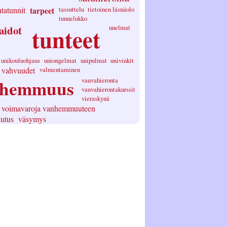
tatunnit
tarpeet
tassuttelu
tietoinen läsnäolo
tunnelukko
aidot
tunteet
unelmat
unikouluohjaus
uniongelmat
unipulmat
univinkit
vahvuudet
valmentaminen
nhemmuus
vauvahieronta
vauvahierontakurssit
vieraskynä
voimavaroja vanhemmuuteen
utus
väsymys