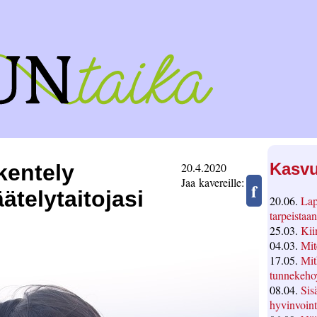
Kasvu
kentely
20.4.2020
Jaa kavereille:
f
ätelytaitojasi
20.06.
Lap
tarpeistaan
25.03.
Kii
04.03.
Mit
17.05.
Mit
tunnekeho
08.04.
Sis
hyvinvoint