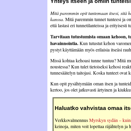
Yhteys itseen ja omiin tunteisi
Mitä paremmin opit tuntemaan itsesi, sitä h
kanssa.
Mitä paremmin tunnet tunteesi ja oma
että lastasi eri tunnetilanteissa ja erityisest
Tarvitaan tutustumista omaan kehoon, tu
havainnointia.
Kun tutustut kehon varomerk
pystyt käyttämään myös erilaisia itseäsi rauh
Missä kohtaa kehoasi tunne tuntuu? Mitä mu
noustessa? Kun tulet tietoiseksi kehosi reakt
tunnesäätelyn taitojasi. Koska tunteet ovat k
Kun opit pysähtymään oman itsen ja tunteides
kertoo, jos olet jatkuvasti ärtyinen ja kiukk
Haluatko vahvistaa omaa its
Verkkovalmennus
Myrskyn sydän – kuinka
keinoja, miten voit lopettaa räjähtelyn ja 