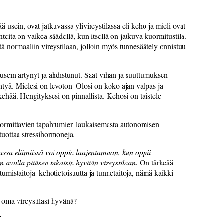
ää usein, ovat jatkuvassa ylivireystilassa eli keho ja mieli ovat
teita on vaikea säädellä, kun itsellä on jatkuva kuormitustila.
stä normaaliin vireystilaan, jolloin myös tunnesäätely onnistuu
 usein ärtynyt ja ahdistunut. Saat vihan ja suuttumuksen
htyä. Mielesi on levoton. Olosi on koko ajan valpas ja
kehää. Hengityksesi on pinnallista. Kehosi on taistele–
kuormittavien tapahtumien laukaisemasta autonomisen
tuottaa stressihormoneja.
massa elämässä voi oppia laajentamaan, kun oppii
en avulla pääsee takaisin hyvään vireystilaan.
On tärkeää
tumistaitoja, kehotietoisuutta ja tunnetaitoja, nämä kaikki
ä oma vireystilasi hyvänä?