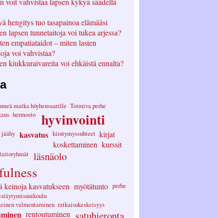
n voit vahvistaa lapsen kykyä säädellä
ä hengitys tuo tasapainoa elämääsi
en lapsen tunnetaitoja voi tukea arjessa?
ten empatiataidot – miten lasten
toja voi vahvistaa?
en kiukkuraivareita voi ehkäistä ennalta?
ta
hmeä matka höyhensaarille
Toimiva perhe
kaus
hermosto
hyvinvointi
jäähy
kasvatus
kiintymyssuhteet
kirjat
koskettaminen
kurssit
etaitoryhmät
läsnäolo
fulness
ä keinoja kasvatukseen
myötätunto
perhe
istäytymisunikoulu
keinen valmentaminen
ratkaisukeskeisyys
uminen
rentoutuminen
satuhieronta