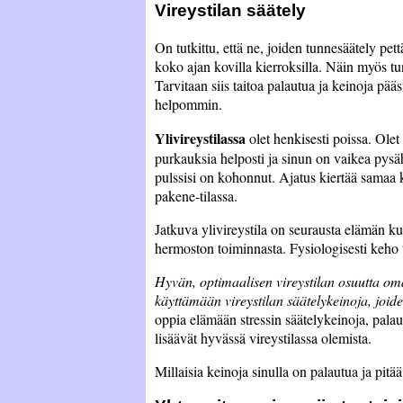
Vireystilan säätely
On tutkittu, että ne, joiden tunnesäätely pett
koko ajan kovilla kierroksilla. Näin myös tun
Tarvitaan siis taitoa palautua ja keinoja pää
helpommin.
Ylivireystilassa
olet henkisesti poissa. Olet
purkauksia helposti ja sinun on vaikea pysä
pulssisi on kohonnut. Ajatus kiertää samaa 
pakene-tilassa.
Jatkuva ylivireystila on seurausta elämän 
hermoston toiminnasta. Fysiologisesti keho 
Hyvän, optimaalisen vireystilan osuutta o
käyttämään vireystilan säätelykeinoja, joid
oppia elämään stressin säätelykeinoja, palau
lisäävät hyvässä vireystilassa olemista.
Millaisia keinoja sinulla on palautua ja pitä