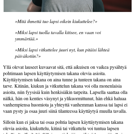
Mitä ihmettä tuo lapsi oikein kiukuttelee?
Miksi lapsi tuolla tavalla kitisee, en vaan voi
ymmärtää.
Miksi lapsi vitkuttelee juuri nyt, kun pitäisi lähteä
päiväkotiin?
Yllä olevat lauseet kuvaavat sitä, että aikuisen on vaikea pysähtyä
pohtimaan lapsen käyttäytymisen takana olevia asioita.
Käyttäytymisen takana on aina tunne ja tunteen takana on aina
tarve. Kitinän, kiukun ja vitkuttelun takana voi olla monenlaisia
asioita, niin fyysisiä kuin henkisiäkin tarpeita. Lapsella saattaa olla
nälkä, hän on kenties väsynyt ja ylikuormittunut, hän ehkä haluaa
vanhempiensa huomiota ja yhteyttä vanhemman kanssa tai lapsi ei
vaan pysty ja osaa juuri siinä tilanteessa käyttäytyä muulla tavalla.
Silloin kun ei jaksa tai osaa pohtia lapsen käyttäytymisen takana
olevia asioita, kiukuttelu, kitinä tai vitkuttelu voi tuntua lapsen