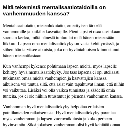
Mitä tekemistä mentalisaatiotaidoilla on
vanhemmuuden kanssa?
Mentalisaatiotaito, mielenlukutaito, on erityisen tärkeää
vanhemmille ja kaikille kasvattajille. Pieni lapsi ei osaa useinkaan
suoraan kertoa, miltä hänestä tuntuu tai mitä hänen mielessään
liikkuu. Lapsen oma mentalisaatiokyky on vasta kehittymässä, ja
siihen hän tarvitsee aikuista, joka on hyväntahtoisen kiinnostunut
hänen mielentilastaan.
Kun vanhempi kykenee pohtimaan lapsen mieltä, myös lapselle
kehittyy hyvä mentalisaatiokyky. Jos taas lapsena ei opi uteliaasti
tutkimaan omaa mieltä vanhempien ja kasvattajien kanssa,
aikuisena voi tuntua siltä, että asiat vain tapahtuvat ilman, että niihin
voi vaikuttaa. Lisäksi voi olla vaikea tunnistaa ja säädellä omia
tunteita, jos ei ole niihiin tutustunut jo pienenä vanhemman kanssa.
Vanhemman hyvä mentalisaatiokyky helpottaa erilaisten
pattitilanteiden ratkaisemista. Hyvä mentalisaatiokyky parantaa
myös vanhemman ja lapsen vuorovaikutusta ja koko perheen
hyvinvointia. Siksi jokaisen vanhemman olisi hyvä kehittää omaa