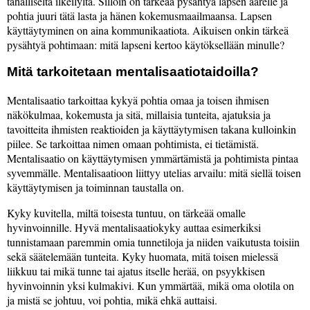
tahalliselta ilkeilyltä. Silloin on tärkeää pysähtyä lapsen äärelle ja
pohtia juuri tätä lasta ja hänen kokemusmaailmaansa. Lapsen
käyttäytyminen on aina kommunikaatiota. Aikuisen onkin tärkeä
pysähtyä pohtimaan: mitä lapseni kertoo käytöksellään minulle?
Mitä tarkoitetaan mentalisaatiotaidoilla?
Mentalisaatio tarkoittaa kykyä pohtia omaa ja toisen ihmisen
näkökulmaa, kokemusta ja sitä, millaisia tunteita, ajatuksia ja
tavoitteita ihmisten reaktioiden ja käyttäytymisen takana kulloinkin
piilee. Se tarkoittaa nimen omaan pohtimista, ei tietämistä.
Mentalisaatio on käyttäytymisen ymmärtämistä ja pohtimista pintaa
syvemmälle. Mentalisaatioon liittyy utelias arvailu: mitä siellä toisen
käyttäytymisen ja toiminnan taustalla on.
Kyky kuvitella, miltä toisesta tuntuu, on tärkeää omalle
hyvinvoinnille. Hyvä mentalisaatiokyky auttaa esimerkiksi
tunnistamaan paremmin omia tunnetiloja ja niiden vaikutusta toisiin
sekä säätelemään tunteita. Kyky huomata, mitä toisen mielessä
liikkuu tai mikä tunne tai ajatus itselle herää, on psyykkisen
hyvinvoinnin yksi kulmakivi. Kun ymmärtää, mikä oma olotila on
ja mistä se johtuu, voi pohtia, mikä ehkä auttaisi.