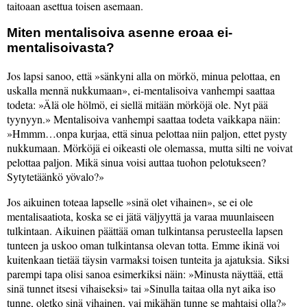
taitoaan asettua toisen asemaan.
Miten mentalisoiva asenne eroaa ei-
mentalisoivasta?
Jos lapsi sanoo, että
sänkyni alla on mörkö, minua pelottaa, en
uskalla mennä nukkumaan
, ei-mentalisoiva vanhempi saattaa
todeta:
Älä ole hölmö, ei siellä mitään mörköjä ole. Nyt pää
tyynyyn.
Mentalisoiva vanhempi saattaa todeta vaikkapa näin:
Hmmm…onpa kurjaa, että sinua pelottaa niin paljon, ettet pysty
nukkumaan. Mörköjä ei oikeasti ole olemassa, mutta silti ne voivat
pelottaa paljon. Mikä sinua voisi auttaa tuohon pelotukseen?
Sytytetäänkö yövalo?
Jos aikuinen toteaa lapselle
sinä olet vihainen
, se ei ole
mentalisaatiota, koska se ei jätä väljyyttä ja varaa muunlaiseen
tulkintaan. Aikuinen päättää oman tulkintansa perusteella lapsen
tunteen ja uskoo oman tulkintansa olevan totta. Emme ikinä voi
kuitenkaan tietää täysin varmaksi toisen tunteita ja ajatuksia. Siksi
parempi tapa olisi sanoa esimerkiksi näin:
Minusta näyttää, että
sinä tunnet itsesi vihaiseksi
tai
Sinulla taitaa olla nyt aika iso
tunne, oletko sinä vihainen, vai mikähän tunne se mahtaisi olla?