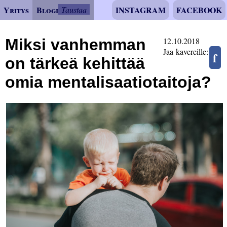
Yritys
Blogi
Taustaa
INSTAGRAM
FACEBOOK
Miksi vanhemman
12.10.2018
Jaa kavereille:
f
on tärkeä kehittää
omia mentalisaatiotaitoja?