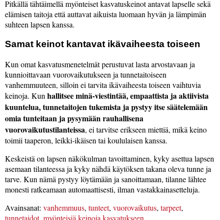
Pitkällä tähtäimellä myönteiset kasvatuskeinot antavat lapselle sekä
elämisen taitoja että auttavat aikuista luomaan hyvän ja lämpimän
suhteen lapsen kanssa.
Samat keinot kantavat ikävaiheesta toiseen
Kun omat kasvatusmenetelmät perustuvat lasta arvostavaan ja
kunnioittavaan vuorovaikutukseen ja tunnetaitoiseen
vanhemmuuteen, silloin ei tarvita ikävaiheesta toiseen vaihtuvia
hallitsee minä-viestintää, empaattista ja aktiivista
keinoja. Kun
kuuntelua, tunnetaitojen tukemista ja pystyy itse säätelemään
omia tunteitaan ja pysymään rauhallisena
vuorovaikutustilanteissa
, ei tarvitse erikseen miettiä, mikä keino
toimii taaperon, leikki-ikäisen tai koululaisen kanssa.
Keskeistä on lapsen näkökulman tavoittaminen, kyky asettua lapsen
asemaan tilanteessa ja kyky nähdä käytöksen takana oleva tunne ja
tarve. Kun nämä pystyy löytämään ja sanoittamaan, tilanne lähtee
monesti ratkeamaan automaattisesti, ilman vastakkainasetteluja.
Avainsanat:
vanhemmuus
,
tunteet
,
vuorovaikutus
,
tarpeet
,
tunnetaidot
,
myönteisiä keinoja kasvatukseen