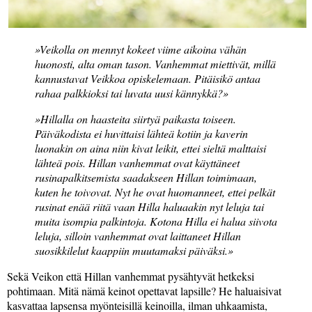
Veikolla on mennyt kokeet viime aikoina vähän
huonosti, alta oman tason. Vanhemmat miettivät, millä
kannustavat Veikkoa opiskelemaan. Pitäisikö antaa
rahaa palkkioksi tai luvata uusi kännykkä?
Hillalla on haasteita siirtyä paikasta toiseen.
Päiväkodista ei huvittaisi lähteä kotiin ja kaverin
luonakin on aina niin kivat leikit, ettei sieltä malttaisi
lähteä pois. Hillan vanhemmat ovat käyttäneet
rusinapalkitsemista saadakseen Hillan toimimaan,
kuten he toivovat. Nyt he ovat huomanneet, ettei pelkät
rusinat enää riitä vaan Hilla haluaakin nyt leluja tai
muita isompia palkintoja. Kotona Hilla ei halua siivota
leluja, silloin vanhemmat ovat laittaneet Hillan
suosikkilelut kaappiin muutamaksi päiväksi.
Sekä Veikon että Hillan vanhemmat pysähtyvät hetkeksi
pohtimaan. Mitä nämä keinot opettavat lapsille? He haluaisivat
kasvattaa lapsensa myönteisillä keinoilla, ilman uhkaamista,