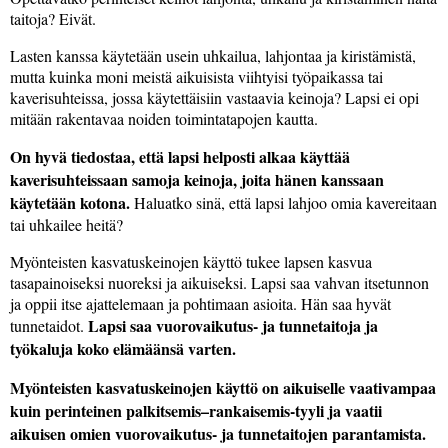
taitoja? Eivät.
Lasten kanssa käytetään usein uhkailua, lahjontaa ja kiristämistä,
mutta kuinka moni meistä aikuisista viihtyisi työpaikassa tai
kaverisuhteissa, jossa käytettäisiin vastaavia keinoja? Lapsi ei opi
mitään rakentavaa noiden toimintatapojen kautta.
On hyvä tiedostaa, että lapsi helposti alkaa käyttää
kaverisuhteissaan samoja keinoja, joita hänen kanssaan
käytetään kotona.
Haluatko sinä, että lapsi lahjoo omia kavereitaan
tai uhkailee heitä?
Myönteisten kasvatuskeinojen käyttö tukee lapsen kasvua
tasapainoiseksi nuoreksi ja aikuiseksi. Lapsi saa vahvan itsetunnon
ja oppii itse ajattelemaan ja pohtimaan asioita. Hän saa hyvät
Lapsi saa vuorovaikutus- ja tunnetaitoja ja
tunnetaidot.
työkaluja koko elämäänsä varten.
Myönteisten kasvatuskeinojen käyttö on aikuiselle vaativampaa
kuin perinteinen palkitsemis–rankaisemis-tyyli ja vaatii
aikuisen omien vuorovaikutus- ja tunnetaitojen parantamista.