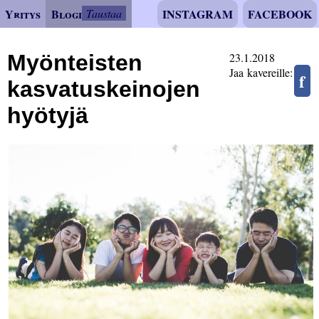
Yritys
Blogi
Taustaa
INSTAGRAM
FACEBOOK
Myönteisten
23.1.2018
Jaa kavereille:
f
kasvatuskeinojen
hyötyjä