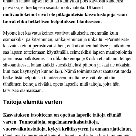
uhataan laittaa lapsen lelut tai kännykkä pois käytöstä kahdeksi
Ulkoiset
päiväksi, ei tue lapsen sisäistä motivaatiota.
motivaatiokeinot eivät ole pitkäjänteisiä kasvatustapoja vaan
tuovat ehkä hetkellisen helpotuksen tilanteeseen.
Myönteiset kasvatuskeinot vaativat aikuiselta enemmän kuin
esimerkiksi palkitseminen, rankaiseminen ja uhkailu.
Perinteiset
kasvatuskeinot perustuvat siihen, että aikuinen hallitsee ja aikuinen
saa lapsen tottelemaan käyttämällä esimerkiksi lapsen manipulointia
ja erilaisia palkitsemis- tai uhkailukenoja (
Koska et auttanut lelujen
siivoamisessa, laitan kaikki suosikkilelusi piiloon ja saat ne takaisin
kun taas käyttäydyt kunnolla
). Nämä toimintatavat saattavat tuoda
hetkellistä helpotusta tilanteeseen, mutta ne eivät ole pitkän
tähtäimen keinoja eivätkä opeta lapselle niitä taitoja, joita hän
tarvitsee elämässään.
Taitoja elämää varten
Kasvatuksen tavoitteena on opettaa lapselle taitoja elämää
varten. Tunnetaitoja, ongelmanratkaisutaitoja,
vuorovaikutustaitoja, kykyä kriittisyyteen ja omaan ajatteluun.
Opettavatko perinteiset keinot lahjonta, uhkailu ja kiristäminen näitä