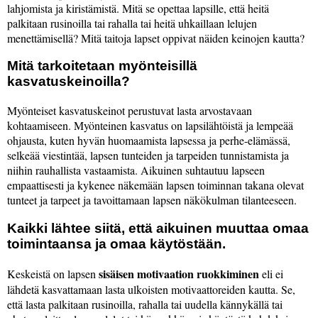
lahjomista ja kiristämistä. Mitä se opettaa lapsille, että heitä
palkitaan rusinoilla tai rahalla tai heitä uhkaillaan lelujen
menettämisellä? Mitä taitoja lapset oppivat näiden keinojen kautta?
Mitä tarkoitetaan myönteisillä
kasvatuskeinoilla?
Myönteiset kasvatuskeinot perustuvat lasta arvostavaan
kohtaamiseen. Myönteinen kasvatus on lapsilähtöistä ja lempeää
ohjausta, kuten hyvän huomaamista lapsessa ja perhe-elämässä,
selkeää viestintää, lapsen tunteiden ja tarpeiden tunnistamista ja
niihin rauhallista vastaamista. Aikuinen suhtautuu lapseen
empaattisesti ja kykenee näkemään lapsen toiminnan takana olevat
tunteet ja tarpeet ja tavoittamaan lapsen näkökulman tilanteeseen.
Kaikki lähtee siitä, että aikuinen muuttaa omaa
toimintaansa ja omaa käytöstään.
sisäisen motivaation ruokkiminen
Keskeistä on lapsen
eli ei
lähdetä kasvattamaan lasta ulkoisten motivaattoreiden kautta. Se,
että lasta palkitaan rusinoilla, rahalla tai uudella kännykällä tai