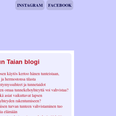
INSTAGRAM
FACEBOOK
n Taian blogi
sen käytös kertoo hänen tunteistaan,
 ja hermostonsa tilasta
ntymyssuhteet ja tunnetaidot
en omaa tunnekehoyhteyttä voi vahvistaa?
kä asiat vaikuttavat lapsen
yhteyden rakentumiseen?
äisen turvan tunteen vahvistaminen tuo
ia elämään