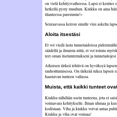
on vielä kehitysvaiheessa. Lapsi ei kenties o
hetkellä pysty muuhun. Kiukku on aina hät
tilanteessa paremmin!
Seuraavassa kerron sinulle viisi askelta lap
Aloita itsestäsi
Et voi viedä lasta tunnetaidoissa pidemmälle 
säädellä ja ilmaista niitä, et voi toimia myö
teet oman itsetuntemukseni ja tunnetaitojesi
Aikuisen tärkeä tehtävä on hyväksyä lapsen t
rauhoittumisessa. On tärkeää tukea lapsen r
haastavan tunteen vallassa.
Muista, että kaikki tunteet ovat
Kiukku nähdään usein tunteena, jota ei saisi
voimavara kehitykselle. Ilman uhmaa ja kuoh
kodistaan. Viha ja kiukku voivat antaa puht
Kiukku ja viha ovat voimaa!