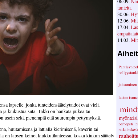
06.09.
Näi
tunteita
30.06.
Hyv
12.06.
Mit
17.04.
Las
empatiatai
14.03.
Mit
Aihei
Pantleyn pe
hellyystank
jaksaminen
lasten tunn
sa lapselle, jonka tunteidensäätelytaidot ovat vielä
mind
ä ja kiukustua siitä. Takki on hankala pukea tai
n usein sekä pienempiä että suurempia pettymyksiä.
myönteisi
perhepeti
p
a, huutamisena ja lattialla kierimisenä, kaverin tai
ratkaisukes
rauhoitt
la on lapsen keinot kiukkutilanteessa, koska kiukun säätely