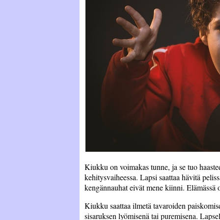
Kiukku on voimakas tunne, ja se tuo haasteen
kehitysvaiheessa. Lapsi saattaa hävitä peliss
kengännauhat eivät mene kiinni. Elämässä o
Kiukku saattaa ilmetä tavaroiden paiskomisen
sisaruksen lyömisenä tai puremisena. Lapsel