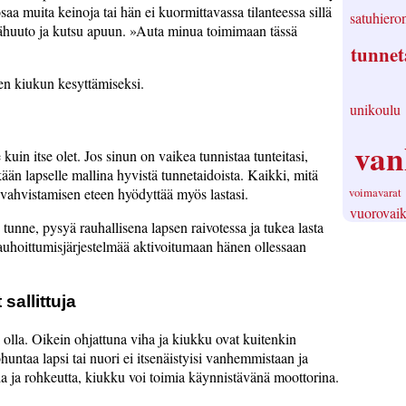
saa muita keinoja tai hän ei kuormittavassa tilanteessa sillä
satuhieron
ähuuto ja kutsu apuun.
Auta minua toimimaan tässä
tunnet
sen kiukun kesyttämiseksi.
unikoulu
va
kuin itse olet. Jos sinun on vaikea tunnistaa tunteitasi,
skään lapselle mallina hyvistä tunnetaidoista. Kaikki, mitä
voimavarat
 vahvistamisen eteen hyödyttää myös lastasi.
vuorovaik
unne, pysyä rauhallisena lapsen raivotessa ja tukea lasta
auhoittumisjärjestelmää aktivoitumaan hänen ollessaan
 sallittuja
 olla. Oikein ohjattuna viha ja kiukku ovat kuitenkin
untaa lapsi tai nuori ei itsenäistyisi vanhemmistaan ja
ia ja rohkeutta, kiukku voi toimia käynnistävänä moottorina.