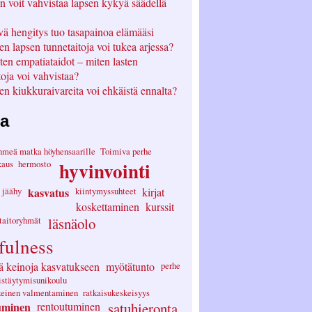
n voit vahvistaa lapsen kykyä säädellä
ä hengitys tuo tasapainoa elämääsi
en lapsen tunnetaitoja voi tukea arjessa?
ten empatiataidot – miten lasten
toja voi vahvistaa?
en kiukkuraivareita voi ehkäistä ennalta?
ta
hmeä matka höyhensaarille
Toimiva perhe
kaus
hermosto
hyvinvointi
jäähy
kasvatus
kiintymyssuhteet
kirjat
koskettaminen
kurssit
etaitoryhmät
läsnäolo
fulness
ä keinoja kasvatukseen
myötätunto
perhe
istäytymisunikoulu
keinen valmentaminen
ratkaisukeskeisyys
uminen
rentoutuminen
satuhieronta