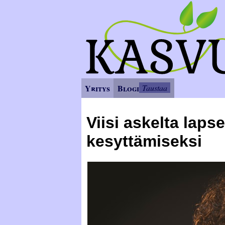
Yritys
Blogi
Taustaa
Viisi askelta laps
kesyttämiseksi