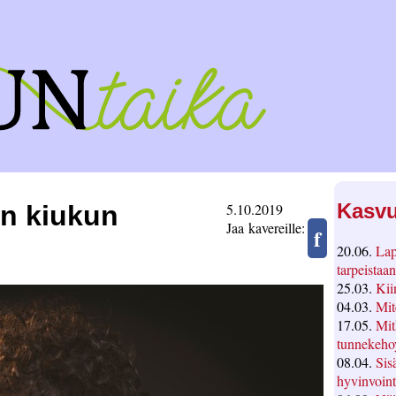
Kasvu
en kiukun
5.10.2019
Jaa kavereille:
f
20.06.
Lap
tarpeistaan
25.03.
Kii
04.03.
Mit
17.05.
Mit
tunnekeho
08.04.
Sis
hyvinvoint