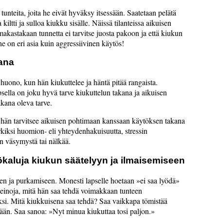
tunteita, joita he eivät hyväksy itsessään. Saatetaan pelätä
a kiltti ja sulloa kiukku sisälle. Näissä tilanteissa aikuisen
imakastakaan tunnetta ei tarvitse juosta pakoon ja että kiukun
e on eri asia kuin aggressiivinen käytös!
ana
 huono, kun hän kiukuttelee ja häntä pitää rangaista.
sella on joku hyvä tarve kiukuttelun takana ja aikuisen
akana oleva tarve.
ja hän tarvitsee aikuisen pohtimaan kanssaan käytöksen takana
erkiksi huomion- eli yhteydenhakuisuutta, stressin
en väsymystä tai nälkää.
yökaluja kiukun säätelyyn ja ilmaisemiseen
een ja purkamiseen. Monesti lapselle hoetaan
ei saa lyödä
 keinoja, mitä hän saa tehdä voimakkaan tunteen
ksi. Mitä kiukkuisena saa tehdä? Saa vaikkapa tömistää
vään. Saa sanoa:
Nyt minua kiukuttaa tosi paljon.