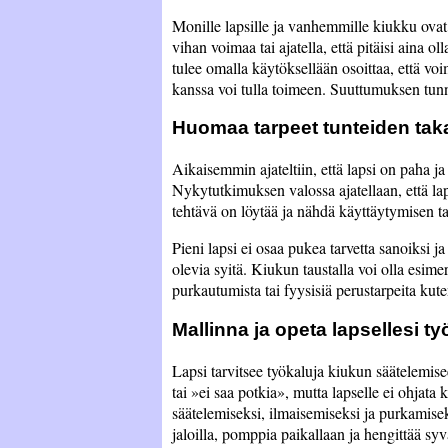
Monille lapsille ja vanhemmille kiukku ovat 
vihan voimaa tai ajatella, että pitäisi aina oll
tulee omalla käytöksellään osoittaa, että vo
kanssa voi tulla toimeen. Suuttumuksen tunn
Huomaa tarpeet tunteiden tak
Aikaisemmin ajateltiin, että lapsi on paha ja
Nykytutkimuksen valossa ajatellaan, että lap
tehtävä on löytää ja nähdä käyttäytymisen t
Pieni lapsi ei osaa pukea tarvetta sanoiksi 
olevia syitä. Kiukun taustalla voi olla esim
purkautumista tai fyysisiä perustarpeita kut
Mallinna ja opeta lapsellesi t
Lapsi tarvitsee työkaluja kiukun säätelemis
tai
ei saa potkia
, mutta lapselle ei ohjata
säätelemiseksi, ilmaisemiseksi ja purkamise
jaloilla, pomppia paikallaan ja hengittää sy