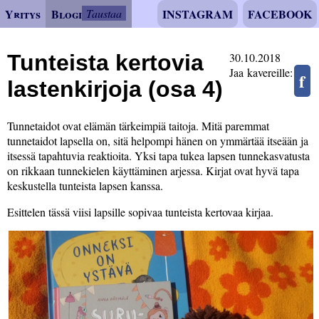
Yritys
Blogi
Taustaa
INSTAGRAM
FACEBOOK
Tunteista kertovia
30.10.2018
Jaa kavereille:
f
lastenkirjoja (osa 4)
Tunnetaidot ovat elämän tärkeimpiä taitoja. Mitä paremmat
tunnetaidot lapsella on, sitä helpompi hänen on ymmärtää itseään ja
itsessä tapahtuvia reaktioita. Yksi tapa tukea lapsen tunnekasvatusta
on rikkaan tunnekielen käyttäminen arjessa. Kirjat ovat hyvä tapa
keskustella tunteista lapsen kanssa.
Esittelen tässä viisi lapsille sopivaa tunteista kertovaa kirjaa.