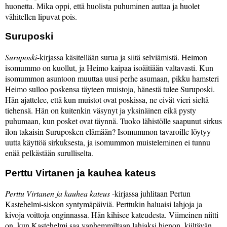
huonetta. Mika oppi, että huolista puhuminen auttaa ja huolet
vähitellen lipuvat pois.
Suruposki
Suruposki
-kirjassa käsitellään surua ja siitä selviämistä. Heimon
isomummo on kuollut, ja Heimo kaipaa isoäitiään valtavasti. Kun
isomummon asuntoon muuttaa uusi perhe asumaan, pikku hamsteri
Heimo sulloo poskensa täyteen muistoja, hänestä tulee Suruposki.
Hän ajattelee, että kun muistot ovat poskissa, ne eivät vieri sieltä
tiehensä. Hän on kuitenkin väsynyt ja yksinäinen eikä pysty
puhumaan, kun posket ovat täynnä. Tuoko lähistölle saapunut sirkus
ilon takaisin Suruposken elämään? Isomummon tavaroille löytyy
uutta käyttöä sirkuksesta, ja isomummon muisteleminen ei tunnu
enää pelkästään surulliselta.
Perttu Virtanen ja kauhea kateus
Perttu Virtanen ja kauhea kateus
-kirjassa juhlitaan Pertun
Kastehelmi-siskon syntymäpäiviä. Perttukin haluaisi lahjoja ja
kivoja voittoja onginnassa. Hän kihisee kateudesta. Viimeinen niitti
on, kun Kastehelmi saa vanhemmiltaan lahjaksi hienon, kiiltävän