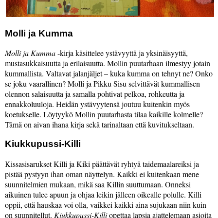
Molli ja Kumma
Molli ja Kumma
-kirja käsittelee ystävyyttä ja yksinäisyyttä,
mustasukkaisuutta ja erilaisuutta. Mollin puutarhaan ilmestyy jotain
kummallista. Valtavat jalanjäljet – kuka kumma on tehnyt ne? Onko
se joku vaarallinen? Molli ja Pikku Sisu selvittävät kummallisen
olennon salaisuutta ja samalla pohtivat pelkoa, rohkeutta ja
ennakkoluuloja. Heidän ystävyytensä joutuu kuitenkin myös
koetukselle. Löytyykö Mollin puutarhasta tilaa kaikille kolmelle?
Tämä on aivan ihana kirja sekä tarinaltaan että kuvitukseltaan.
Kiukkupussi-Killi
Kissasisarukset Killi ja Kiki päättävät ryhtyä taidemaalareiksi ja
pistää pystyyn ihan oman näyttelyn. Kaikki ei kuitenkaan mene
suunnitelmien mukaan, mikä saa Killin suuttumaan. Onneksi
aikuinen tulee apuun ja ohjaa leikin jälleen oikealle polulle. Killi
oppii, että hauskaa voi olla, vaikkei kaikki aina sujukaan niin kuin
on suunnitellut.
Kiukkupussi-Killi
opettaa lapsia ajattelemaan asioita