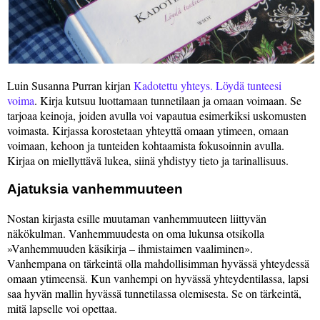
Luin Susanna Purran kirjan
Kadotettu yhteys. Löydä tunteesi
voima
. Kirja kutsuu luottamaan tunnetilaan ja omaan voimaan. Se
tarjoaa keinoja, joiden avulla voi vapautua esimerkiksi uskomusten
voimasta. Kirjassa korostetaan yhteyttä omaan ytimeen, omaan
voimaan, kehoon ja tunteiden kohtaamista fokusoinnin avulla.
Kirjaa on miellyttävä lukea, siinä yhdistyy tieto ja tarinallisuus.
Ajatuksia vanhemmuuteen
Nostan kirjasta esille muutaman vanhemmuuteen liittyvän
näkökulman. Vanhemmuudesta on oma lukunsa otsikolla
Vanhemmuuden käsikirja – ihmistaimen vaaliminen
.
Vanhempana on tärkeintä olla mahdollisimman hyvässä yhteydessä
omaan ytimeensä. Kun vanhempi on hyvässä yhteydentilassa, lapsi
saa hyvän mallin hyvässä tunnetilassa olemisesta. Se on tärkeintä,
mitä lapselle voi opettaa.