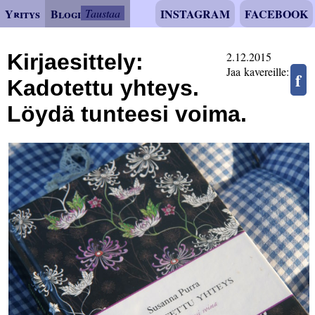
Yritys
Blogi
Taustaa
INSTAGRAM
FACEBOOK
Kirjaesittely:
2.12.2015
Jaa kavereille:
f
Kadotettu yhteys.
Löydä tunteesi voima.