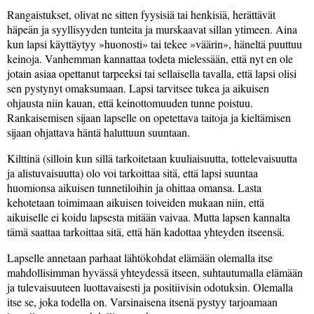
Rangaistukset, olivat ne sitten fyysisiä tai henkisiä, herättävät
häpeän ja syyllisyyden tunteita ja murskaavat sillan ytimeen. Aina
kun lapsi käyttäytyy
huonosti
tai tekee
väärin
, häneltä puuttuu
keinoja. Vanhemman kannattaa todeta mielessään, että nyt en ole
jotain asiaa opettanut tarpeeksi tai sellaisella tavalla, että lapsi olisi
sen pystynyt omaksumaan. Lapsi tarvitsee tukea ja aikuisen
ohjausta niin kauan, että keinottomuuden tunne poistuu.
Rankaisemisen sijaan lapselle on opetettava taitoja ja kieltämisen
sijaan ohjattava häntä haluttuun suuntaan.
Kilttinä (silloin kun sillä tarkoitetaan kuuliaisuutta, tottelevaisuutta
ja alistuvaisuutta) olo voi tarkoittaa sitä, että lapsi suuntaa
huomionsa aikuisen tunnetiloihin ja ohittaa omansa. Lasta
kehotetaan toimimaan aikuisen toiveiden mukaan niin, että
aikuiselle ei koidu lapsesta mitään vaivaa. Mutta lapsen kannalta
tämä saattaa tarkoittaa sitä, että hän kadottaa yhteyden itseensä.
Lapselle annetaan parhaat lähtökohdat elämään olemalla itse
mahdollisimman hyvässä yhteydessä itseen, suhtautumalla elämään
ja tulevaisuuteen luottavaisesti ja positiivisin odotuksin. Olemalla
itse se, joka todella on. Varsinaisena itsenä pystyy tarjoamaan